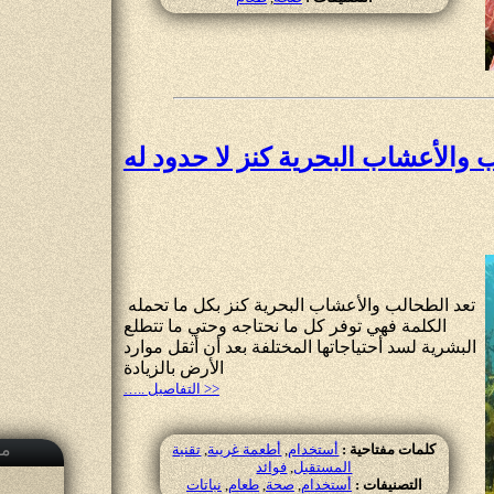
 واﻷعشاب البحرية كنز لا حدود له
تعد الطحالب والأعشاب البحرية كنز بكل ما تحمله
الكلمة فهي توفر كل ما نحتاجه وحتي ما تتطلع
البشرية لسد أحتياجاتها المختلفة بعد أن أثقل موارد
اﻷرض بالزيادة
….. التفاصيل >>
مق
كلمات مفتاحية :
أستخدام
,
أطعمة غريبة
,
تقنية
المستقبل
,
فوائد
التصنيفات :
أستخدام
,
صحة
,
طعام
,
نباتات