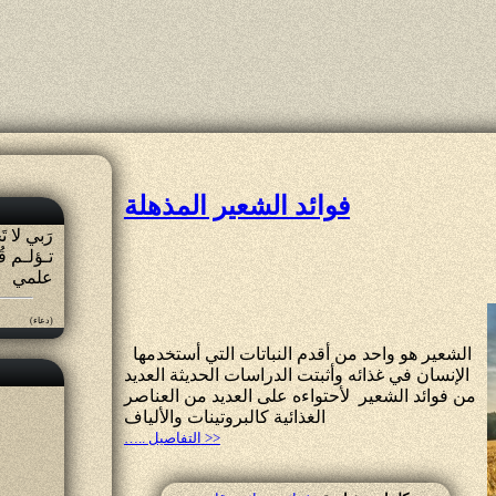
فوائد الشعير المذهلة
ﺭَﺑﻲ ﻻ ﺗ
ﺗـﺆﻟـﻢ ﻗ
ﻋﻠﻤﻲ
(دعاء)
الشعير هو واحد من أقدم النباتات التي أستخدمها
الإنسان في غذائه وأثبتت الدراسات الحديثة العديد
من فوائد الشعير ﻷحتواءه على العديد من العناصر
الغذائية كالبروتينات والألياف
….. التفاصيل >>