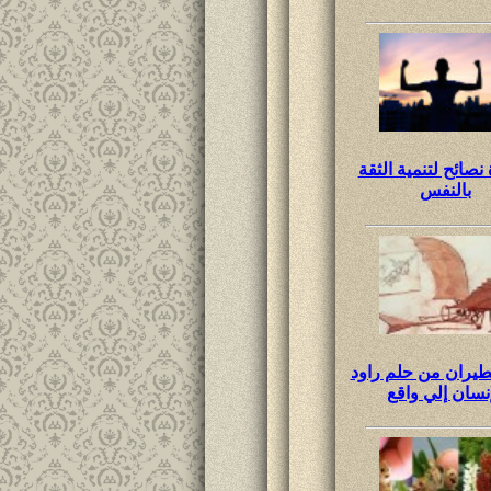
صائح لتنمية الثقة
بالنفس
طيران من حلم راود
إنسان إلي واقع