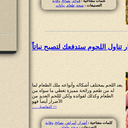
كلمات مفتاحية :
فوائد
,
نصائح
,
وقاية
التصنيفات :
صحة
,
طعام
,
نباتات
 تناول اللحوم ستدفعك لتصبح نباتاً
يعد اللحم بمختلف أشكاله وأنواعه ملك الطعام لما
له من طعم ورائحة مميزة تغطي ما سواه من
الطعام وكذلك لفوائده ولكن لللحم العديد من
اﻷضرار أيضاً فهو
….. التفاصيل >>
كلمات مفتاحية :
أضرار
,
أمراض
,
نصائح
,
وقاية
التصنيفات :
صحة
,
طعام