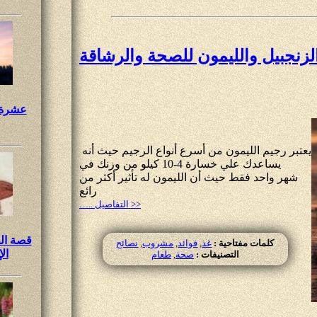
لزنجبيل والليمون للصحة والرشاقة
عشرة ن
يعتبر رجيم الليمون من أسرع أنواع الرجيم حيث أنه
يساعدك علي خسارة 4-10 كيلو من وزنك في
شهر واحد فقط حيث أن الليمون له تأثير أكثر من
رائع
….. التفاصيل >>
قصة ال
كلمات مفتاحية :
غذ
,
فوائد
,
مشروب
,
نصائح
ال
التصنيفات :
صحة
,
طعام