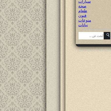
سيارات
صحة
طعام
فنون
منوعات
نباتات