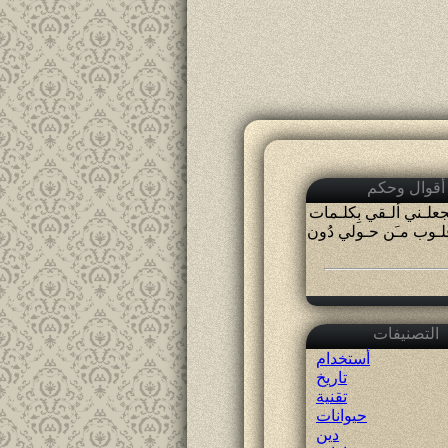
أقوال وحكم
َﺠﻌﻠـﻨﻲ ﺃﻟـﻘﻲ ﺑِﻜﻠـﻤﺎﺕ
ُﻠـﻮﺏ ﻣـَﻦ ﺣـﻮﻟﻲ ﺩُﻭﻥ
التصنيفات
أستخدام
تاريخ
تقنية
حيوانات
دين