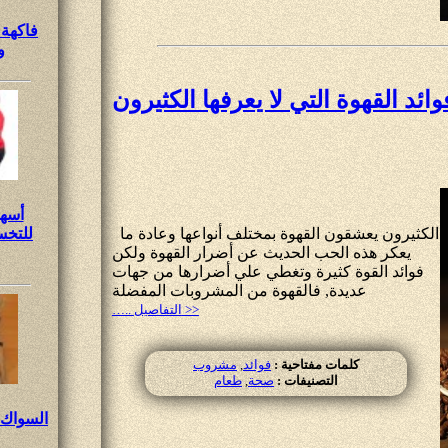
فاكهة 
و
وائد القهوة التي لا يعرفها الكثيرون
أسه
الكثيرون يعشقون القهوة بمختلف أنواعها وعادة ما
للتخ
يعكر هذه الحب الحديث عن أضرار القهوة ولكن
فوائد القوة كثيرة وتغطي علي أضرارها من جهات
عديدة, فالقهوة من المشروبات المفضلة
….. التفاصيل >>
كلمات مفتاحية :
فوائد
,
مشروب
التصنيفات :
صحة
,
طعام
السواك 