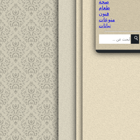
صحة
طعام
فنون
منوعات
نباتات