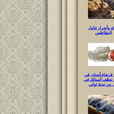
ئد وأضرار تناول
البطاطس
فرشاة أسنان في
م تنظف أسنانك في
 من ستة ثواني