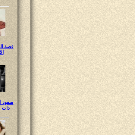
قصة ال
ال
صعود ا
ذات ف