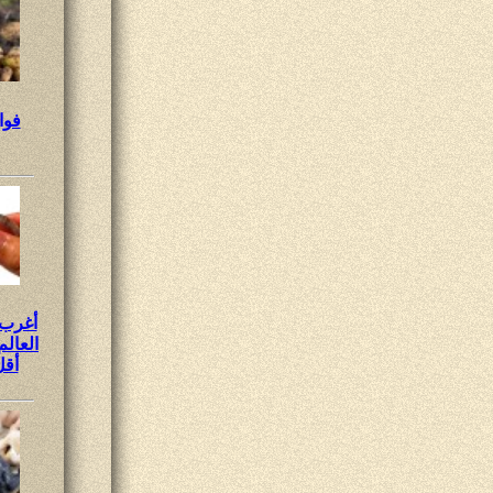
فوا
أغرب 
العال
أقل