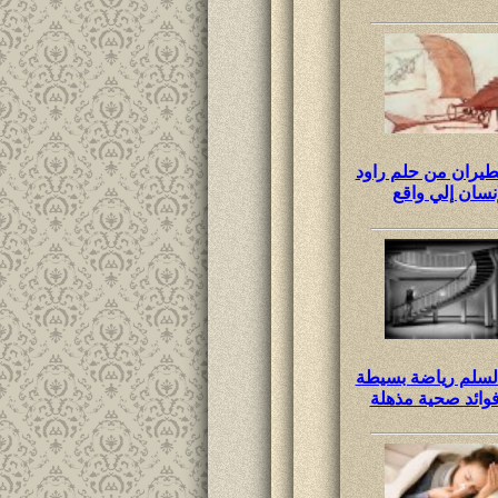
طيران من حلم راود
إنسان إلي واقع
لسلم رياضة بسيطة
وائد صحية مذهلة