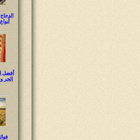
الدجاج 
أنواع
أفضل ا
الحر 
فوائ