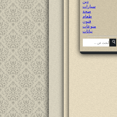
دين
سيارات
صحة
طعام
فنون
منوعات
نباتات