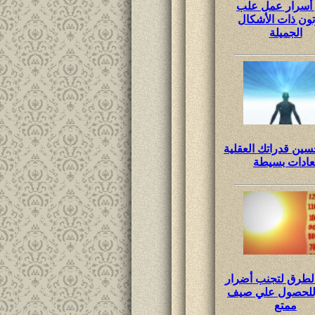
 أسرار عمل علب
تون ذات اﻷشكال
الجميلة
ين قدراتك العقلية
عادات بسيطة
لطرق لتجنب أضرار
وللحصول علي صيف
ممتع