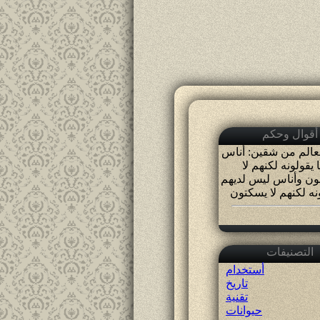
أقوال وحكم
لعالم من شقين: أناس
 يقولونه لكنهم لا
ن وأناس ليس لديهم
نه لكنهم لا يسكتون
التصنيفات
أستخدام
تاريخ
تقنية
حيوانات