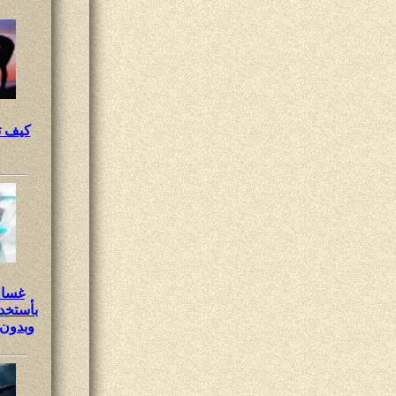
كيف ت
و
غسال
بأستخدا
وبدون