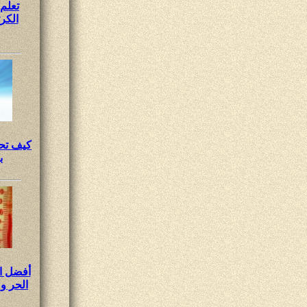
تعلم
الكر
كيف تحس
ب
أفضل ا
الحر 